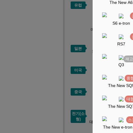
The New A6
유럽
벤츠
BMW
S6 e-tron
마세라티
맥라렌
RS7
일본
토요타
렉서스
Q3
미국
포드
링컨
중형
The New SQ
중국
BYD
ZEEKR
대형
The New SQ
전기(소
형)
스
대창모터스
디피코
The New e-tron