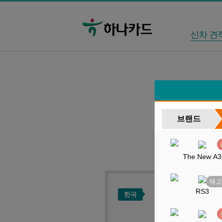
신차 견
브랜드
The New A3
RS3
한국
현대
제네시스