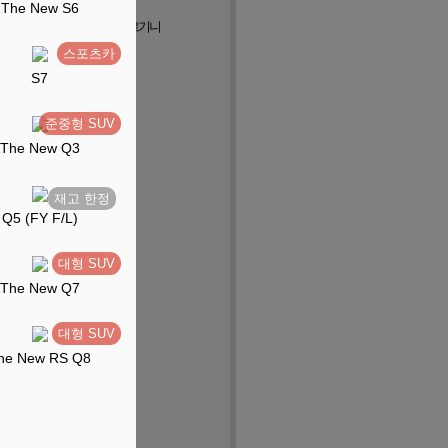
The New S6
쉐
페라리
람보르기니
스포츠카
S7
오스
준중형 SUV
The New Q3
Q5 (FY F/L)
대형 SUV
The New Q7
대형 SUV
he New RS Q8
티네
스