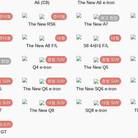
A6 (C8)
The New A6 e-tron
아우디
폭스바겐
미니
볼보
폴스타
랜드로버
포르
준대형
준대형
The New RS6
The New A7
애스턴마틴
로터스
푸조
DS
벤틀리
롤스로이스
이네
준대형
대형
대형
The New A8 F/L
S8 4세대 F/L
혼다
중형 SUV
중형 SUV
Q4 e-tron
The New Q5
지프
캐딜락
테슬라
 SUV
중형 SUV
중형 SUV
5
The New Q6 e-tron
The New SQ6 e-tron
 SUV
대형 SUV
대형 SUV
7
The New Q8
SQ8 e-tron
T
쎄보모빌리
제이스 모
센트로에이
모빌리
포츠카
EVKMC
마이브
이비온
티
빌리티
케이
트웍
 GT