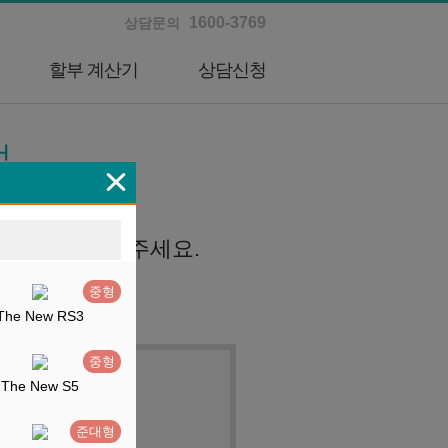
1600-3769
상담문의
할부 계산기
상담신청
적
뽑아보세요.
모델을 선택해 주세요.
중형
The New RS3
중형
The New S5
준대형