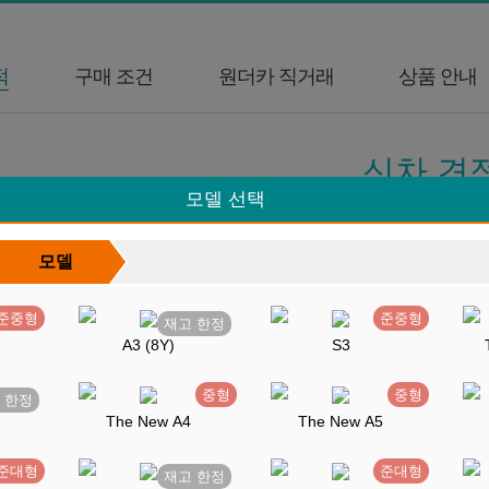
적
구매 조건
원더카 직거래
상품 안내
신차 견
모델 선택
신차 견적을 직접 
모델
브랜드를 선택한 후 원하시는 
준중형
준중형
A3 (8Y)
S3
중형
중형
The New A4
The New A5
기아
쉐보레
GMC
KG모빌리티
르노코리아
준대형
준대형