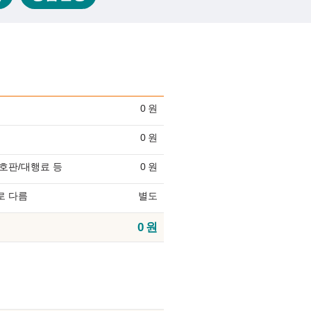
0
원
0
원
호판/대행료 등
0
원
로 다름
별도
0
원