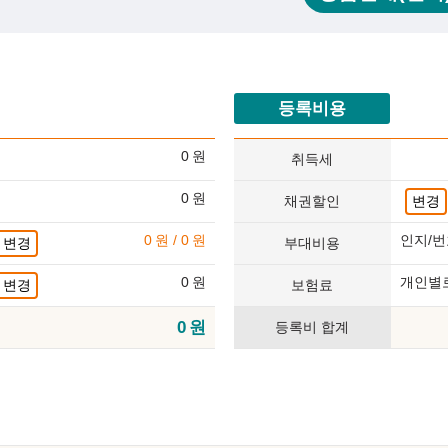
등록비용
0
원
취득세
0
원
채권할인
변경
0
원
/
0
원
인지/번
변경
부대비용
0
원
개인별
변경
보험료
0
원
등록비 합계