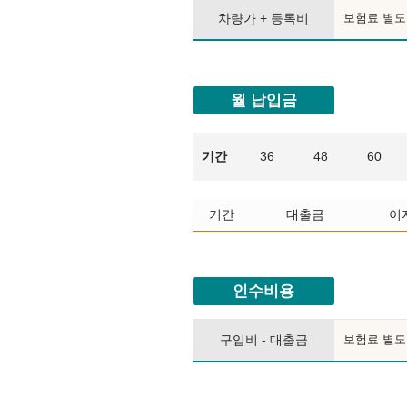
차량가 + 등록비
보험료 별도
월 납입금
기간
36
48
60
기간
대출금
이
인수비용
구입비 - 대출금
보험료 별도