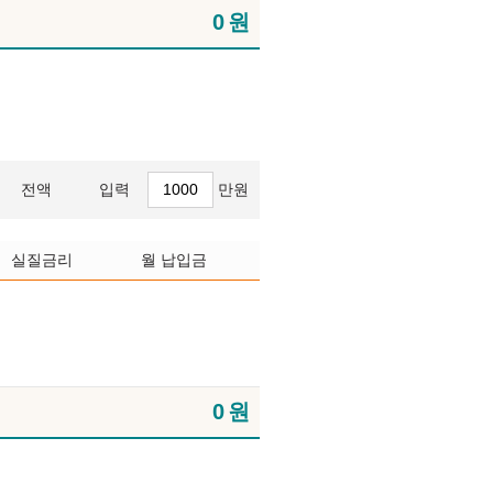
0
원
전액
입력
만원
실질금리
월 납입금
0
원