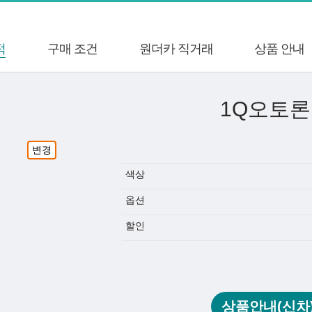
적
구매 조건
원더카 직거래
상품 안내
1Q오토론
변경
색상
옵션
할인
상품안내(신차