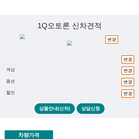
1Q오토론 신차견적
변경
변경
색상
변경
옵션
변경
할인
변경
상품안내(신차)
상담신청
차량가격