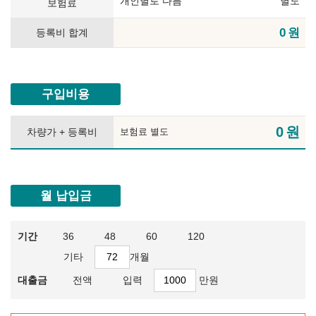
개인별로 다름
별도
보험료
0
원
등록비 합계
구입비용
0
원
차량가 + 등록비
보험료 별도
월 납입금
기간
36
48
60
120
기타
개월
대출금
전액
입력
만원