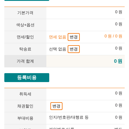
0
원
기본가격
0
원
색상+옵션
0
원
/
0
원
면세/할인
면세 없음
변경
0
원
탁송료
선택 없음
변경
0
원
가격 합계
등록비용
0
원
취득세
0
원
채권할인
변경
인지/번호판/대행료 등
0
원
부대비용