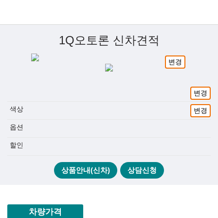
1Q오토론 신차견적
변경
변경
색상
변경
옵션
할인
상품안내(신차)
상담신청
차량가격