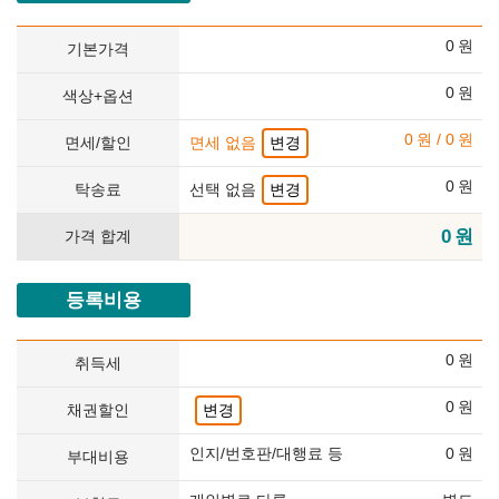
0
원
기본가격
0
원
색상+옵션
0
원
/
0
원
면세/할인
면세 없음
변경
0
원
탁송료
선택 없음
변경
0
원
가격 합계
등록비용
0
원
취득세
0
원
채권할인
변경
인지/번호판/대행료 등
0
원
부대비용