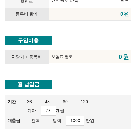
개인별로 다름
별도
보험료
0
원
등록비 합계
구입비용
0
원
차량가 + 등록비
보험료 별도
월 납입금
기간
36
48
60
120
기타
개월
대출금
전액
입력
만원