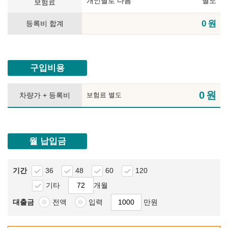
개인별로 다름
별도
보험료
0
원
등록비 합계
구입비용
0
원
차량가 + 등록비
보험료 별도
월 납입금
기간
36
48
60
120
기타
개월
대출금
전액
입력
만원