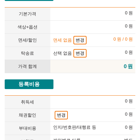
0
원
기본가격
0
원
색상+옵션
0
원
/
0
원
면세/할인
면세 없음
변경
0
원
탁송료
선택 없음
변경
0
원
가격 합계
등록비용
0
원
취득세
0
원
채권할인
변경
인지/번호판/대행료 등
0
원
부대비용