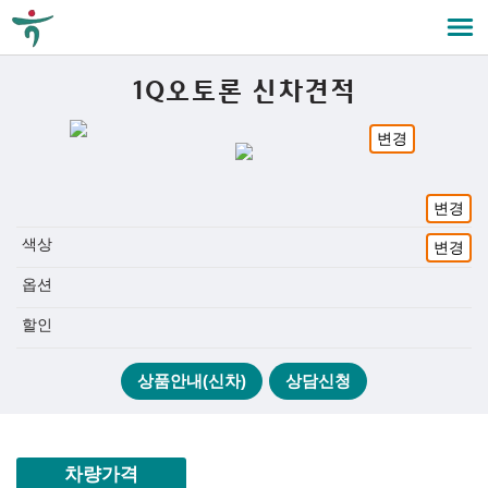
1Q오토론 신차견적
변경
변경
색상
변경
옵션
할인
상품안내(신차)
상담신청
차량가격