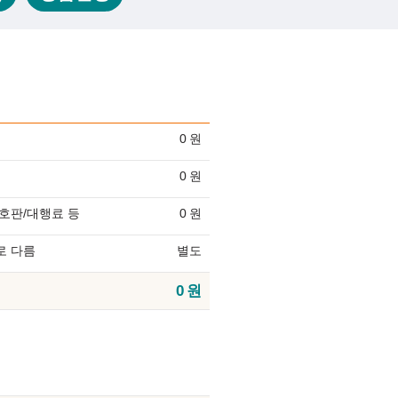
0
원
0
원
호판/대행료 등
0
원
로 다름
별도
0
원