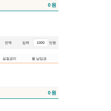
0
원
전액
입력
만원
실질금리
월 납입금
0
원