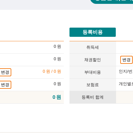
등록비용
0
원
취득세
0
원
채권할인
변경
0
원
/
0
원
인지/번
변경
부대비용
0
원
개인별
변경
보험료
0
원
등록비 합계