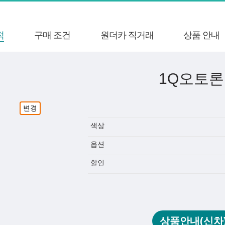
적
구매 조건
원더카 직거래
상품 안내
1Q오토론
변경
색상
옵션
할인
상품안내(신차