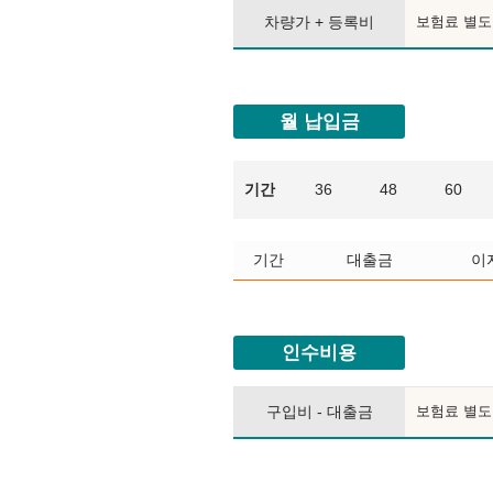
차량가 + 등록비
보험료 별도
월 납입금
기간
36
48
60
기간
대출금
이
인수비용
구입비 - 대출금
보험료 별도