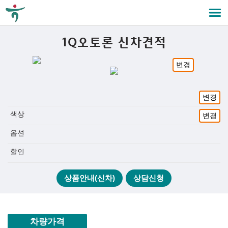
1Q오토론 신차견적
변경
변경
색상
변경
옵션
할인
상품안내(신차)
상담신청
차량가격