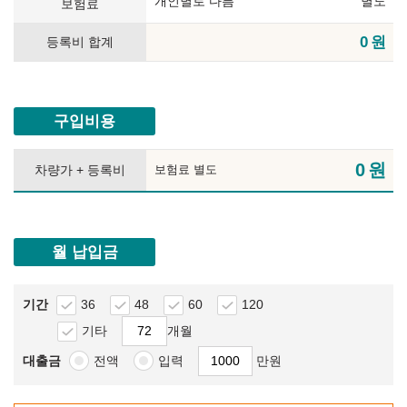
개인별로 다름
별도
보험료
0
원
등록비 합계
구입비용
0
원
차량가 + 등록비
보험료 별도
월 납입금
기간
36
48
60
120
기타
개월
대출금
전액
입력
만원