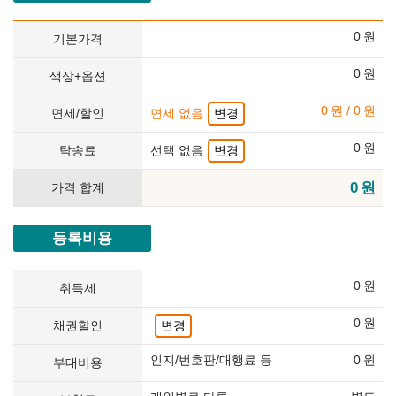
0
원
기본가격
0
원
색상+옵션
0
원
/
0
원
면세/할인
면세 없음
변경
0
원
탁송료
선택 없음
변경
0
원
가격 합계
등록비용
0
원
취득세
0
원
채권할인
변경
인지/번호판/대행료 등
0
원
부대비용