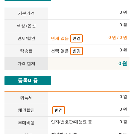
0
원
기본가격
0
원
색상+옵션
0
원
/
0
원
면세/할인
면세 없음
변경
0
원
탁송료
선택 없음
변경
0
원
가격 합계
등록비용
0
원
취득세
0
원
채권할인
변경
인지/번호판/대행료 등
0
원
부대비용