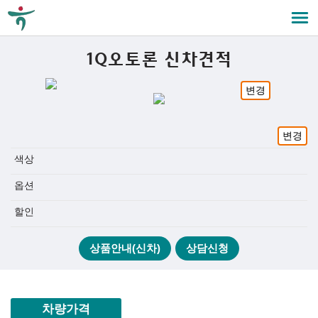
1Q오토론 신차견적
변경
변경
색상
옵션
할인
상품안내(신차)
상담신청
차량가격