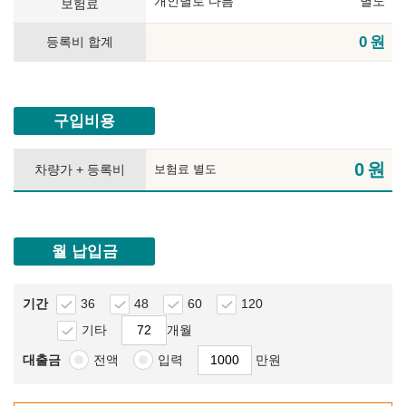
개인별로 다름
별도
보험료
0
원
등록비 합계
구입비용
0
원
차량가 + 등록비
보험료 별도
월 납입금
기간
36
48
60
120
기타
개월
대출금
전액
입력
만원