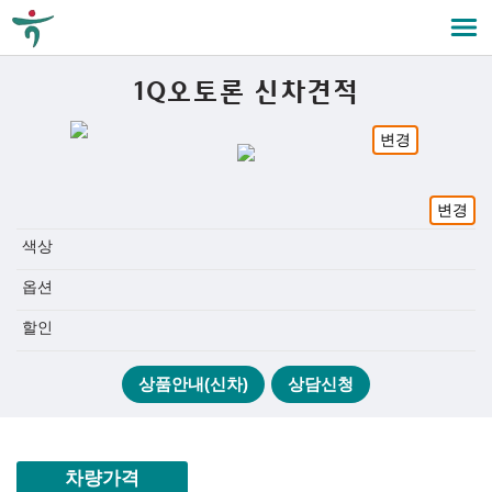
1Q오토론 신차견적
변경
변경
색상
옵션
할인
상품안내(신차)
상담신청
차량가격