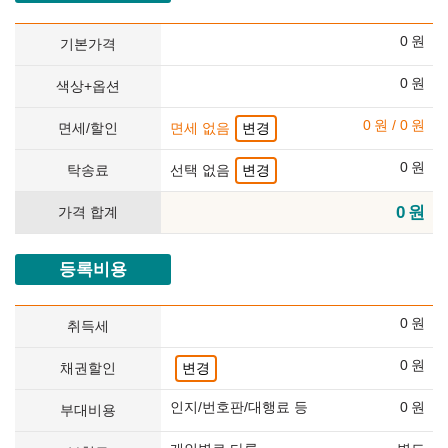
0
원
기본가격
0
원
색상+옵션
0
원
/
0
원
면세/할인
면세 없음
변경
0
원
탁송료
선택 없음
변경
0
원
가격 합계
등록비용
0
원
취득세
0
원
채권할인
변경
인지/번호판/대행료 등
0
원
부대비용