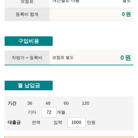
개인별로 다름
별도
보험료
0
원
등록비 합계
구입비용
0
원
차량가 + 등록비
보험료 별도
월 납입금
기간
36
48
60
120
기타
개월
대출금
전액
입력
만원