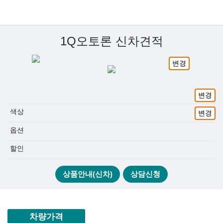
1Q오토론 신차견적
변경
변경
색상
변경
옵션
할인
상품안내(신차)
상담신청
차량가격