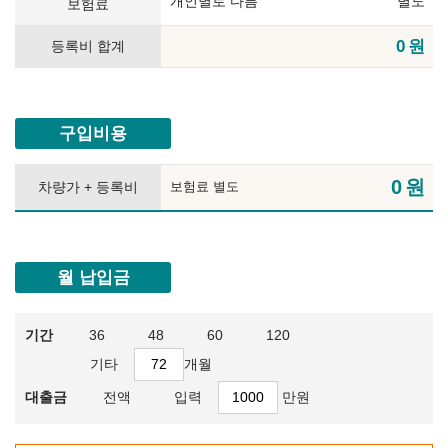
개인별로 다름
별도
보험료
0
원
등록비 합계
구입비용
0
원
차량가 + 등록비
보험료 별도
월 납입금
기간
36
48
60
120
기타
개월
대출금
전액
입력
만원