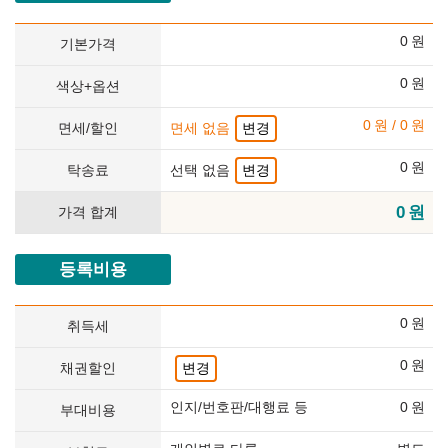
0
원
기본가격
0
원
색상+옵션
0
원
/
0
원
면세/할인
면세 없음
변경
0
원
탁송료
선택 없음
변경
0
원
가격 합계
등록비용
0
원
취득세
0
원
채권할인
변경
인지/번호판/대행료 등
0
원
부대비용