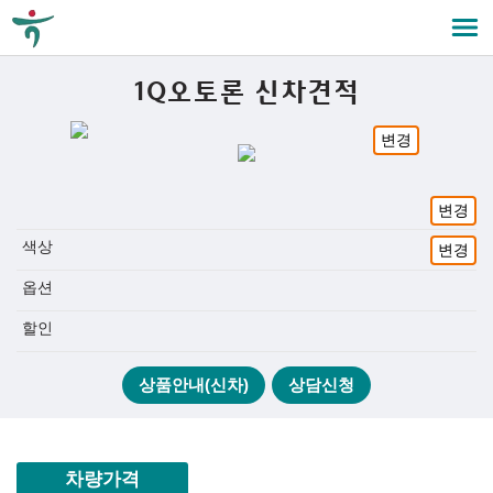
1Q오토론 신차견적
변경
변경
색상
변경
옵션
할인
상품안내(신차)
상담신청
차량가격