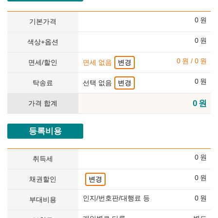
0
원
기본가격
0
원
색상+옵션
0
원
/
0
원
면세/할인
면세 없음
변경
0
원
탁송료
선택 없음
변경
0
원
가격 합계
등록비용
0
원
취득세
0
원
채권할인
변경
인지/번호판/대행료 등
0
원
부대비용