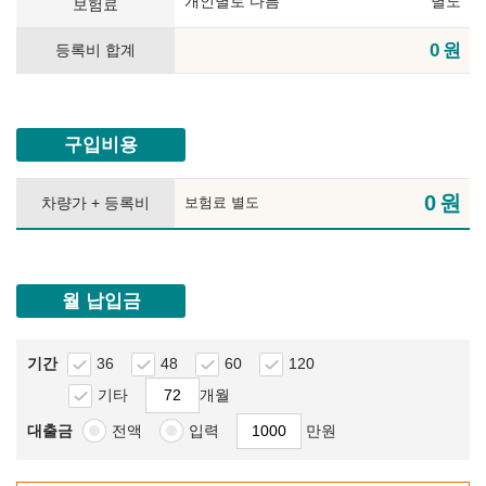
개인별로 다름
별도
보험료
0
원
등록비 합계
구입비용
0
원
차량가 + 등록비
보험료 별도
월 납입금
기간
36
48
60
120
기타
개월
대출금
전액
입력
만원