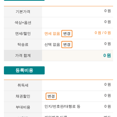
0
원
기본가격
0
원
색상+옵션
0
원
/
0
원
면세/할인
면세 없음
변경
0
원
탁송료
선택 없음
변경
0
원
가격 합계
등록비용
0
원
취득세
0
원
채권할인
변경
인지/번호판/대행료 등
0
원
부대비용