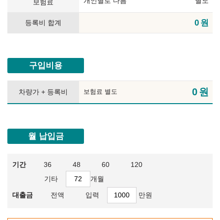
개인별로 다름
별도
보험료
0
원
등록비 합계
구입비용
0
원
차량가 + 등록비
보험료 별도
월 납입금
기간
36
48
60
120
기타
개월
대출금
전액
입력
만원