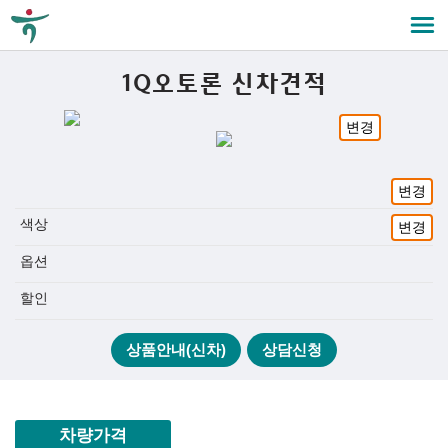
1Q오토론 신차견적
변경
변경
색상
변경
옵션
할인
상품안내(신차)
상담신청
차량가격