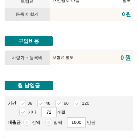
개인별로 다름
별도
보험료
0
원
등록비 합계
구입비용
0
원
차량가 + 등록비
보험료 별도
월 납입금
기간
36
48
60
120
기타
개월
대출금
전액
입력
만원