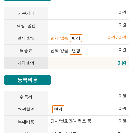
0
원
기본가격
0
원
색상+옵션
0
원
/
0
원
면세/할인
면세 없음
변경
0
원
탁송료
선택 없음
변경
0
원
가격 합계
등록비용
0
원
취득세
0
원
채권할인
변경
인지/번호판/대행료 등
0
원
부대비용