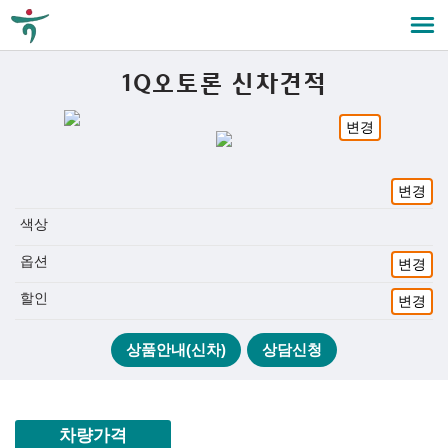
1Q오토론 신차견적
변경
변경
색상
옵션
변경
할인
변경
상품안내(신차)
상담신청
차량가격