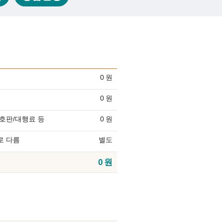
0
원
0
원
호판/대행료 등
0
원
로 다름
별도
0
원