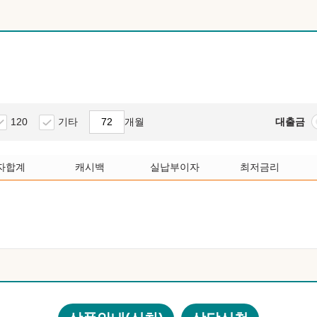
120
기타
개월
대출금
자합계
캐시백
실납부이자
최저금리