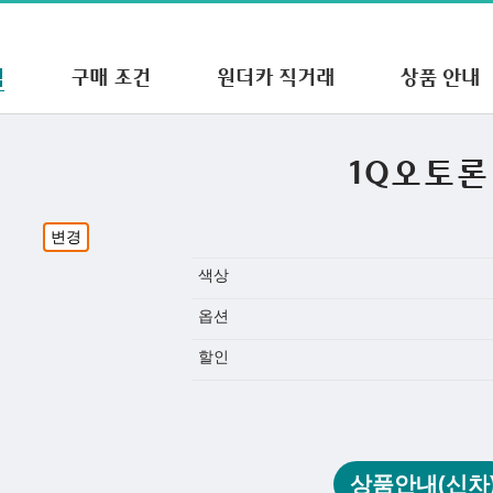
적
구매 조건
원더카 직거래
상품 안내
1Q오토론
변경
색상
옵션
할인
상품안내(신차