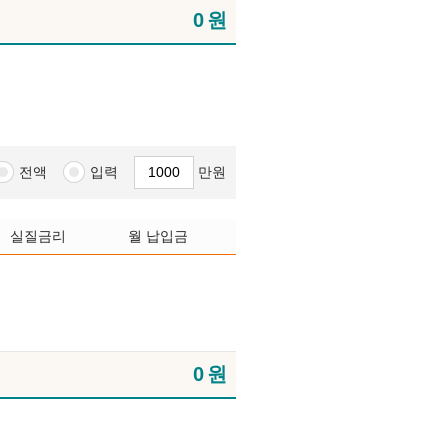
0
원
전액
입력
만원
실질금리
월 납입금
0
원