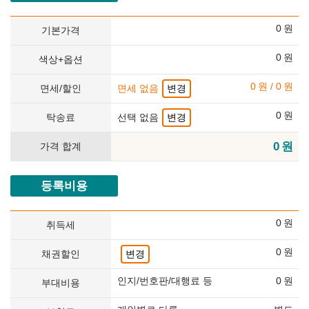
0
원
기본가격
0
원
색상+옵션
0
원
/
0
원
면세/할인
면세 없음
변경
0
원
탁송료
선택 없음
변경
0
원
가격 합계
등록비용
0
원
취득세
0
원
채권할인
변경
인지/번호판/대행료 등
0
원
부대비용