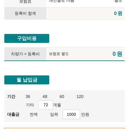
개인별로 다름
별도
보험료
0
원
등록비 합계
구입비용
0
원
차량가 + 등록비
보험료 별도
월 납입금
기간
36
48
60
120
기타
개월
대출금
전액
입력
만원