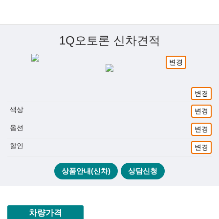
1Q오토론 신차견적
변경
변경
색상
변경
옵션
변경
할인
변경
상품안내(신차)
상담신청
차량가격