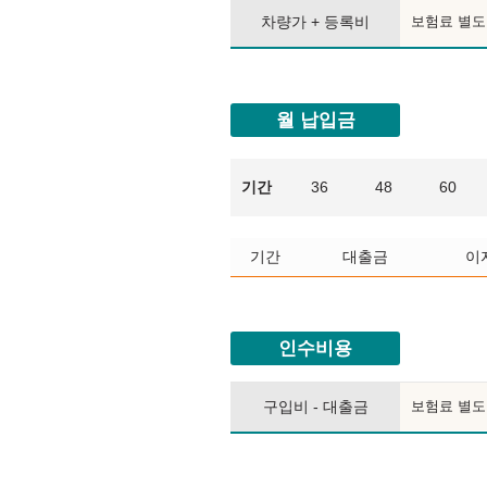
차량가 + 등록비
보험료 별도
월 납입금
기간
36
48
60
기간
대출금
이
인수비용
구입비 - 대출금
보험료 별도