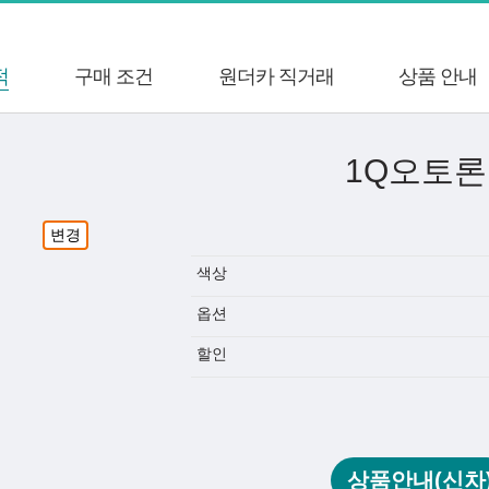
적
구매 조건
원더카 직거래
상품 안내
1Q오토론
변경
색상
옵션
할인
상품안내(신차