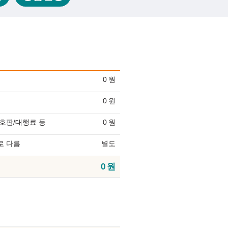
0
원
0
원
호판/대행료 등
0
원
로 다름
별도
0
원