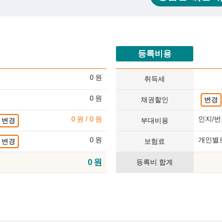
등록비용
0
원
취득세
0
원
채권할인
변경
0
원
/
0
원
인지/번
변경
부대비용
0
원
개인별
변경
보험료
0
원
등록비 합계