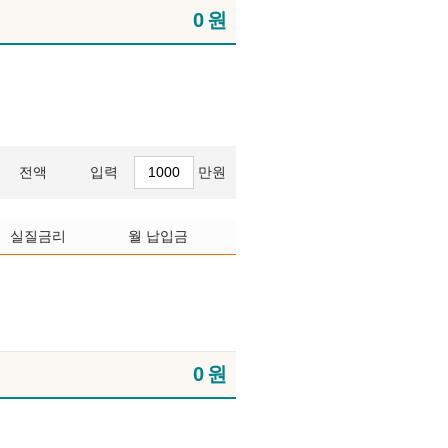
0
원
전액
입력
만원
실질금리
월 납입금
0
원