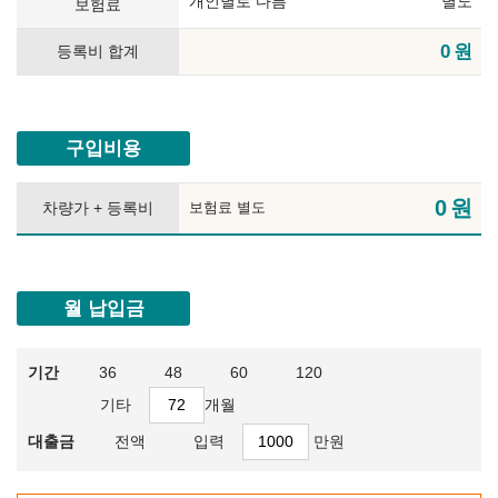
개인별로 다름
별도
보험료
0
원
등록비 합계
구입비용
0
원
차량가 + 등록비
보험료 별도
월 납입금
기간
36
48
60
120
기타
개월
대출금
전액
입력
만원