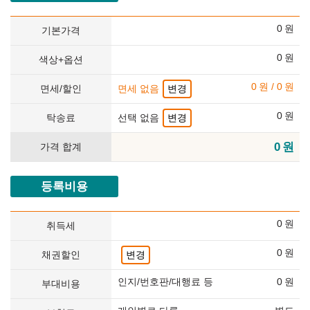
0
원
기본가격
0
원
색상+옵션
0
원
/
0
원
면세/할인
면세 없음
변경
0
원
탁송료
선택 없음
변경
0
원
가격 합계
등록비용
0
원
취득세
0
원
채권할인
변경
인지/번호판/대행료 등
0
원
부대비용