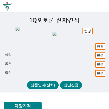
1Q오토론 신차견적
변경
변경
색상
변경
옵션
변경
할인
변경
상품안내(신차)
상담신청
차량가격