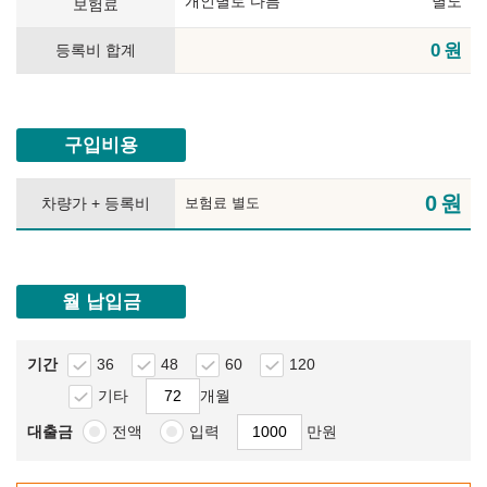
개인별로 다름
별도
보험료
0
원
등록비 합계
구입비용
0
원
차량가 + 등록비
보험료 별도
월 납입금
기간
36
48
60
120
기타
개월
대출금
전액
입력
만원