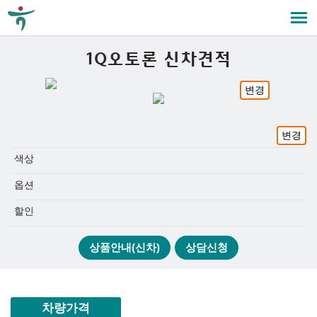
1Q오토론 신차견적
변경
변경
색상
옵션
할인
상품안내(신차)
상담신청
차량가격