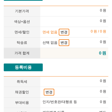
0
원
기본가격
0
원
색상+옵션
0
원
/
0
원
면세/할인
면세 없음
변경
0
원
탁송료
선택 없음
변경
0
원
가격 합계
등록비용
0
원
취득세
0
원
채권할인
변경
인지/번호판/대행료 등
0
원
부대비용