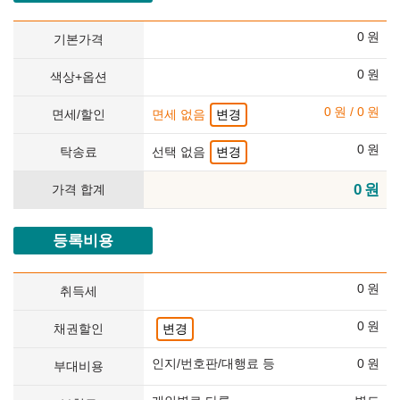
0
원
기본가격
0
원
색상+옵션
0
원
/
0
원
면세/할인
면세 없음
변경
0
원
탁송료
선택 없음
변경
0
원
가격 합계
등록비용
0
원
취득세
0
원
채권할인
변경
인지/번호판/대행료 등
0
원
부대비용