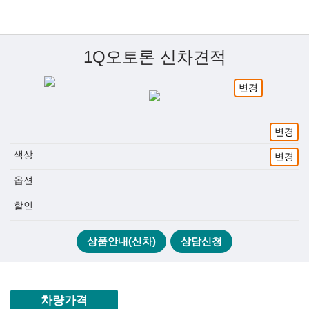
1Q오토론 신차견적
변경
변경
색상
변경
옵션
할인
상품안내(신차)
상담신청
차량가격